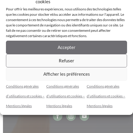
cookies
Pour offrir les meilleures expériences, nous utilisons des technologies telles
que les cookies pour stocker et/ou accéder aux informations sur l'appareil. Le
consentement à ces technologies nous permettra de traiter des données telles
Microprogramme en accompagnement
que le comportement de navigation ou des identifiants uniques sur ce site. Le
postnatal
fait de ne pas consentir ou de retirer son consentement peut affecter
négativement certaines caractéristiques et fonctions.
$
186.39
/ mois
–
$
1,997.00
Accepter
Refuser
Afficher les préférences
Conditions générales
Conditions générales
Conditions générales
d’utilisations et cookies –
d’utilisations et cookies –
d’utilisations et cookies –
Cybèle Espace Bien-Être
Mentions légales
Mentions légales
Mentions légales