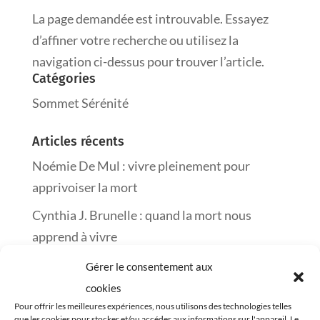
La page demandée est introuvable. Essayez
d’affiner votre recherche ou utilisez la
navigation ci-dessus pour trouver l’article.
Catégories
Sommet Sérénité
Articles récents
Noémie De Mul : vivre pleinement pour
apprivoiser la mort
Cynthia J. Brunelle : quand la mort nous
apprend à vivre
Frédéric Piron : semer l’amour pour traverser
Gérer le consentement aux
le deuil
cookies
Pour offrir les meilleures expériences, nous utilisons des technologies telles
Marie-Josée Guérin : changer sa vie un mot à
que les cookies pour stocker et/ou accéder aux informations sur l'appareil. Le