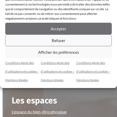
consentement à ces technologies nous permettra de traiter des données telles
la fois
que le comportement de navigation ou des identifiants uniques sur ce site. Le
fait de ne pas consentir ou de retirer son consentement peut affecter
négativement certaines caractéristiques et fonctions.
Accepter
Refuser
Afficher les préférences
Conditions générales
Conditions générales
Conditions générales
Cybèle Espace Bien-Être
d’utilisations et cookies –
d’utilisations et cookies –
d’utilisations et cookies –
Mentions légales
Mentions légales
Mentions légales
Les espaces
L'espace du bien-être physique