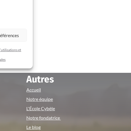
références
utilisations et
ales
Autres
Accueil
Notre équipe
L'École Cybèle
Notre fondatrice
Le blog