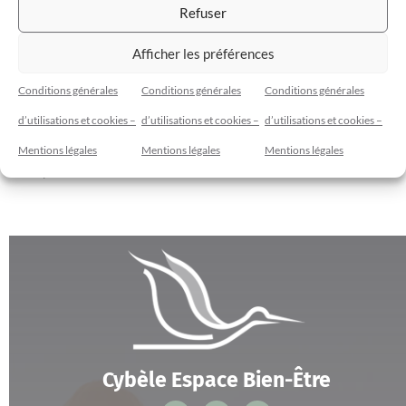
Refuser
Afficher les préférences
Conditions générales
Conditions générales
Conditions générales
d’utilisations et cookies –
d’utilisations et cookies –
d’utilisations et cookies –
Atelier de langage de signes pour bébés et
bambins de 2 heures pour parents
Mentions légales
Mentions légales
Mentions légales
$
80.00
Cybèle Espace Bien-Être