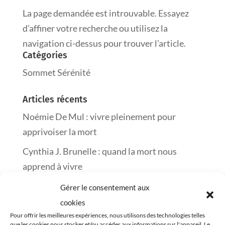
La page demandée est introuvable. Essayez
d’affiner votre recherche ou utilisez la
navigation ci-dessus pour trouver l’article.
Catégories
Sommet Sérénité
Articles récents
Noémie De Mul : vivre pleinement pour
apprivoiser la mort
Cynthia J. Brunelle : quand la mort nous
apprend à vivre
Frédéric Piron : semer l’amour pour traverser
Gérer le consentement aux
le deuil
cookies
Pour offrir les meilleures expériences, nous utilisons des technologies telles
Marie-Josée Guérin : changer sa vie un mot à
que les cookies pour stocker et/ou accéder aux informations sur l'appareil. Le