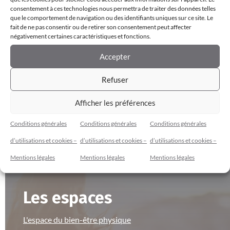
consentement à ces technologies nous permettra de traiter des données telles
la fois
que le comportement de navigation ou des identifiants uniques sur ce site. Le
fait de ne pas consentir ou de retirer son consentement peut affecter
négativement certaines caractéristiques et fonctions.
Accepter
Refuser
Afficher les préférences
Conditions générales
Conditions générales
Conditions générales
Cybèle Espace Bien-Être
d’utilisations et cookies –
d’utilisations et cookies –
d’utilisations et cookies –
Mentions légales
Mentions légales
Mentions légales
Les espaces
L'espace du bien-être physique