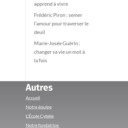
apprend à vivre
Frédéric Piron : semer
l’amour pour traverser le
deuil
Marie-Josée Guérin :
changer sa vie un mot à
la fois
Autres
Accueil
Notre équipe
L'École Cybèle
Notre fondatrice