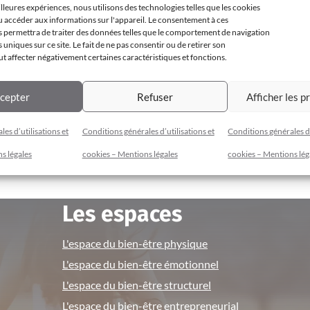
illeures expériences, nous utilisons des technologies telles que les cookies
u accéder aux informations sur l'appareil. Le consentement à ces
 permettra de traiter des données telles que le comportement de navigation
s uniques sur ce site. Le fait de ne pas consentir ou de retirer son
 affecter négativement certaines caractéristiques et fonctions.
cepter
Refuser
Afficher les p
es d’utilisations et
Conditions générales d’utilisations et
Conditions générales d’
s légales
cookies – Mentions légales
cookies – Mentions lég
Les espaces
L'espace du bien-être physique
L'espace du bien-être émotionnel
L'espace du bien-être structurel
L'espace du bien-être entrepreneurial