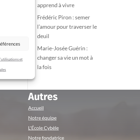
apprend à vivre
Frédéric Piron : semer
l’amour pour traverser le
deuil
références
Marie-Josée Guérin :
changer sa vie un mot à
utilisations et
la fois
ales
Autres
Accueil
Notre équipe
L'École Cybèle
Notre fondatrice