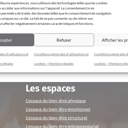
illeures expériences, nous utilisons des technologies telles que les cookies
u accéder aux informations sur l'appareil. Le consentement à ces
 permettra de traiter des données telles que le comportement de navigation
s uniques sur ce site. Le fait de ne pas consentir ou de retirer son
 affecter négativement certaines caractéristiques et fonctions.
cepter
Refuser
Afficher les p
es d’utilisations et
Conditions générales d’utilisations et
Conditions générales d’
s légales
cookies – Mentions légales
cookies – Mentions lég
Les espaces
L'espace du bien-être physique
L'espace du bien-être émotionnel
L'espace du bien-être structurel
L'espace du bien-être entrepreneurial