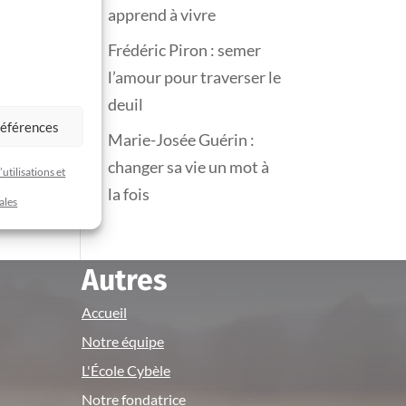
apprend à vivre
Frédéric Piron : semer
l’amour pour traverser le
deuil
références
Marie-Josée Guérin :
changer sa vie un mot à
utilisations et
la fois
ales
Autres
Accueil
Notre équipe
L'École Cybèle
Notre fondatrice