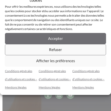
cookies
Pour offrir les meilleures expériences, nous utilisons des technologies telles
que les cookies pour stocker et/ou accéder aux informations sur l'appareil. Le
consentement à ces technologies nous permettra de traiter des données telles
La #magiemagie du Mot phare
que le comportement de navigation ou des identifiants uniques sur ce site. Le
fait de ne pas consentir ou de retirer son consentement peut affecter
Marie-Josée Guérin
négativement certaines caractéristiques et fonctions.
Accepter
Refuser
Afficher les préférences
Conditions générales
Conditions générales
Conditions générales
d’utilisations et cookies –
d’utilisations et cookies –
d’utilisations et cookies –
Cybèle Espace Bien-Être
Mentions légales
Mentions légales
Mentions légales