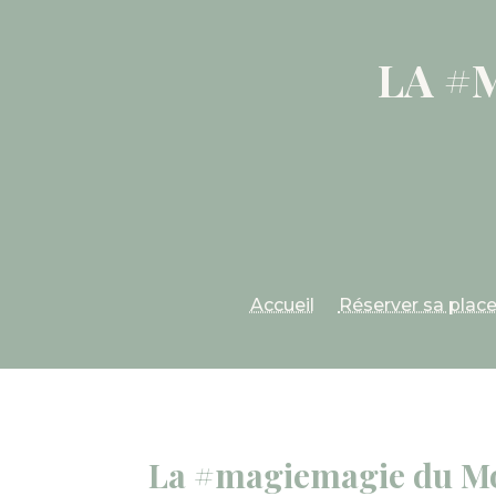
LA #
Accueil
Réserver sa plac
La #magiemagie du M