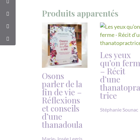
Produits apparentés
Les yeux
qu’on fer
– Récit
Osons
d’une
parler de la
thanatopr
fin de vie –
trice
Réflexions
et conseils
Stéphanie Sounac
d’une
thanadoula
Marie-Josée Legris