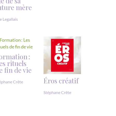
ie de sa
uture mère
e Legallais
ormation :
es rituels
e fin de vie
Éros créatif
éphane Crête
Stéphane Crête