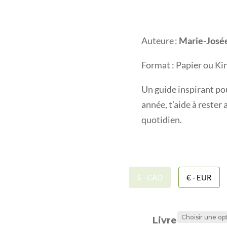
Auteure :
Marie-José
Format : Papier ou Ki
Un guide inspirant po
année, t’aide à rester 
quotidien.
$ - CAD
€ - EUR
Livre