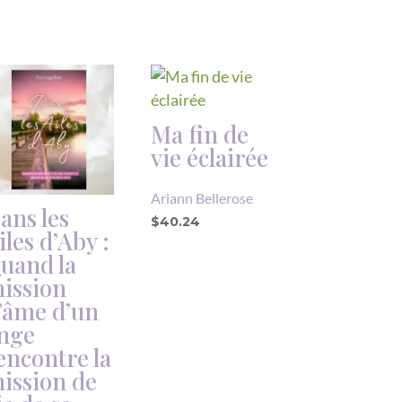
Ma fin de
vie éclairée
Ariann Bellerose
ans les
$
40.24
iles d’Aby :
uand la
ission
’âme d’un
nge
encontre la
ission de