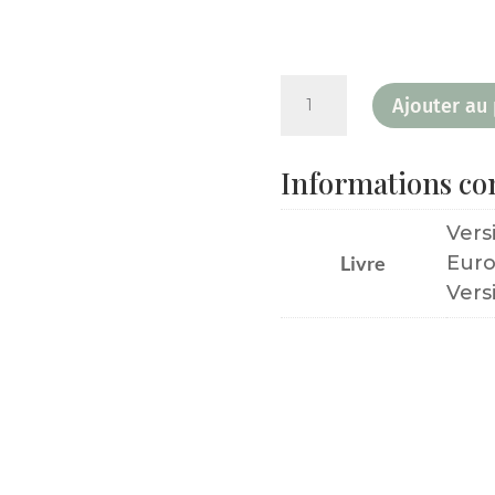
quantité
Ajouter au 
de
La
Informations c
#magiemagie
du
Vers
Mot
Livre
Euro
phare
Vers