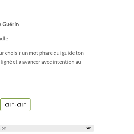
e Guérin
ndle
ur choisir un mot phare qui guide ton
aligné et à avancer avec intention au
CHF - CHF