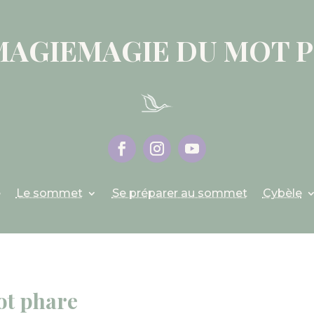
MAGIEMAGIE DU MOT 
e
Le sommet
Se préparer au sommet
Cybèle
ot phare