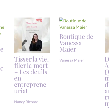
Boutique de
Vanessa
me
Maier
Tisser la vie,
D
Vanessa Maier
filer la mort
A
ac
– Les deuils
Q
en
m
entreprene
d
uriat
a
r
m
Nancy Richard