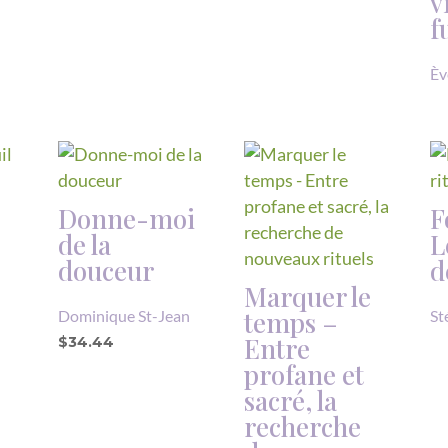
v
f
Èv
Donne-moi
F
de la
L
douceur
d
Marquer le
temps –
Dominique St-Jean
St
Entre
$
34.44
profane et
sacré, la
recherche