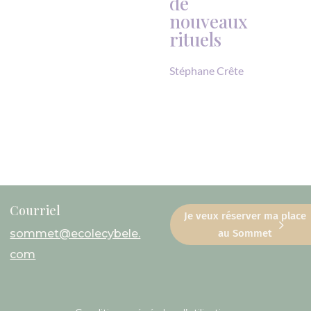
de
nouveaux
rituels
Stéphane Crête
Courriel
Je veux réserver ma place
au Sommet
sommet@ecolecybele.
com