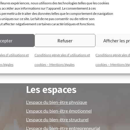
illeures expériences, nous utilisons des technologies telles que les cookies
u accéder aux informations sur l'appareil. Le consentement à ces
 permettra de traiter des données telles que le comportement de navigation
s uniques sur ce site. Le fait de ne pas consentir ou de retirer son
 affecter négativement certaines caractéristiques et fonctions.
cepter
Refuser
Afficher les p
es d’utilisations et
Conditions générales d’utilisations et
Conditions générales d’
s légales
cookies – Mentions légales
cookies – Mentions lég
Les espaces
L'espace du bien-être physique
L'espace du bien-être émotionnel
L'espace du bien-être structurel
L'espace du bien-être entrepreneurial