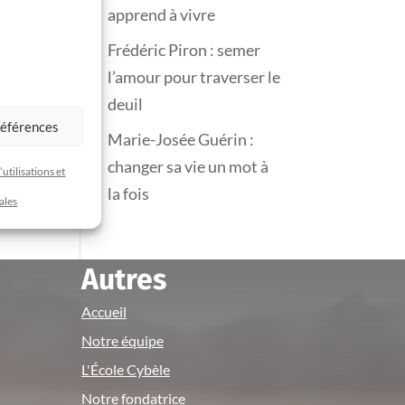
apprend à vivre
Frédéric Piron : semer
l’amour pour traverser le
deuil
références
Marie-Josée Guérin :
changer sa vie un mot à
utilisations et
la fois
ales
Autres
Accueil
Notre équipe
L'École Cybèle
Notre fondatrice