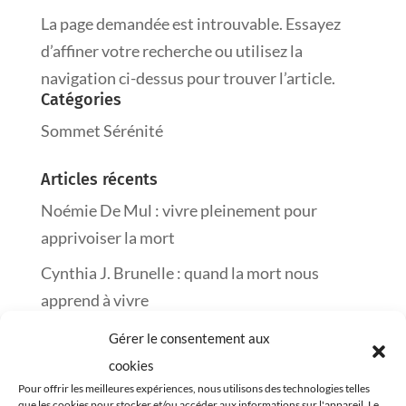
La page demandée est introuvable. Essayez
d’affiner votre recherche ou utilisez la
navigation ci-dessus pour trouver l’article.
Catégories
Sommet Sérénité
Articles récents
Noémie De Mul : vivre pleinement pour
apprivoiser la mort
Cynthia J. Brunelle : quand la mort nous
apprend à vivre
Frédéric Piron : semer l’amour pour traverser
Gérer le consentement aux
le deuil
cookies
Pour offrir les meilleures expériences, nous utilisons des technologies telles
Marie-Josée Guérin : changer sa vie un mot à
que les cookies pour stocker et/ou accéder aux informations sur l'appareil. Le