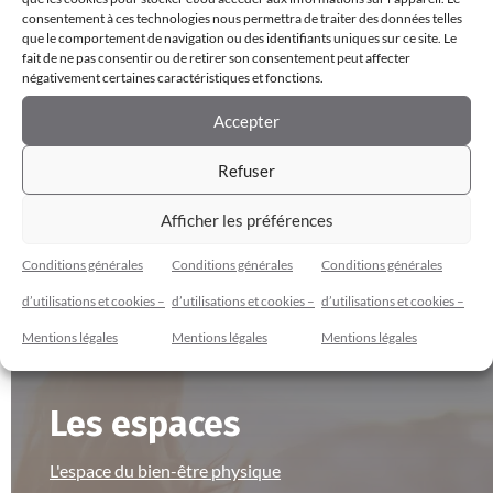
consentement à ces technologies nous permettra de traiter des données telles
la fois
que le comportement de navigation ou des identifiants uniques sur ce site. Le
fait de ne pas consentir ou de retirer son consentement peut affecter
négativement certaines caractéristiques et fonctions.
Accepter
Refuser
Afficher les préférences
Conditions générales
Conditions générales
Conditions générales
Cybèle Espace Bien-Être
d’utilisations et cookies –
d’utilisations et cookies –
d’utilisations et cookies –
Mentions légales
Mentions légales
Mentions légales
Les espaces
L'espace du bien-être physique