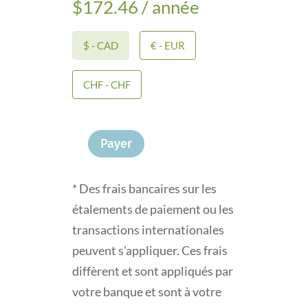
$
172.46
/ année
$ - CAD
€ - EUR
CHF - CHF
Payer
quantité
de
*
Des frais bancaires sur les
Abonnement
étalements de paiement ou les
au
transactions internationales
Répertoire
peuvent s'appliquer. Ces frais
des
diffèrent et sont appliqués par
Gradués
votre banque et sont à votre
Cybèle