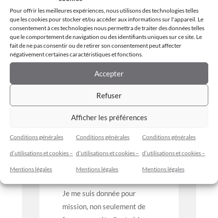
pour fournir aux diplômés les
Pour offrir les meilleures expériences, nous utilisons des technologies telles
outils et le soutien nécessaires
que les cookies pour stocker et/ou accéder aux informations sur l'appareil. Le
pour développer leur activité
consentement à ces technologies nous permettra de traiter des données telles
que le comportement de navigation ou des identifiants uniques sur ce site. Le
professionnelle, accroître leur
fait de ne pas consentir ou de retirer son consentement peut affecter
notoriété et élargir leur réseau
négativement certaines caractéristiques et fonctions.
dans le domaine de
l'accompagnement.
Accepter
Refuser
Afficher les préférences
Il nous fait plaisir de vous
Conditions générales
Conditions générales
Conditions générales
compter parmi nos gradués
!!!
d’utilisations et cookies –
d’utilisations et cookies –
d’utilisations et cookies –
Mentions légales
Mentions légales
Mentions légales
Je me suis donnée pour
mission, non seulement de